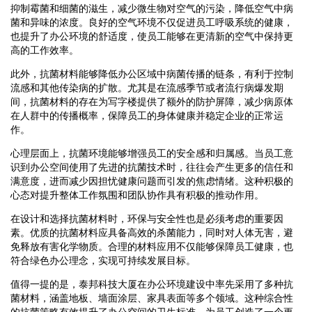
抑制霉菌和细菌的滋生，减少微生物对空气的污染，降低空气中病
菌和异味的浓度。良好的空气环境不仅促进员工呼吸系统的健康，
也提升了办公环境的舒适度，使员工能够在更清新的空气中保持更
高的工作效率。
此外，抗菌材料能够降低办公区域中病菌传播的链条，有利于控制
流感和其他传染病的扩散。尤其是在流感季节或者流行病爆发期
间，抗菌材料的存在为写字楼提供了额外的防护屏障，减少病原体
在人群中的传播概率，保障员工的身体健康并稳定企业的正常运
作。
心理层面上，抗菌环境能够增强员工的安全感和归属感。当员工意
识到办公空间使用了先进的抗菌技术时，往往会产生更多的信任和
满意度，进而减少因担忧健康问题而引发的焦虑情绪。这种积极的
心态对提升整体工作氛围和团队协作具有积极的推动作用。
在设计和选择抗菌材料时，环保与安全性也是必须考虑的重要因
素。优质的抗菌材料应具备高效的杀菌能力，同时对人体无害，避
免释放有害化学物质。合理的材料应用不仅能够保障员工健康，也
符合绿色办公理念，实现可持续发展目标。
值得一提的是，泰邦科技大厦在办公环境建设中率先采用了多种抗
菌材料，涵盖地板、墙面涂层、家具表面等多个领域。这种综合性
的抗菌策略有效提升了办公空间的卫生标准，为员工创造了一个更