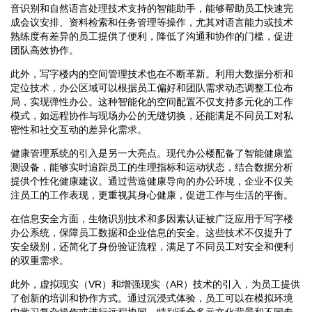
音识别和自然语言处理技术支持的智能助手，能够帮助员工快速完
成会议安排、资料检索和任务管理等操作，尤其对语言能力或技术
熟练度有差异的员工提供了便利，降低了沟通和协作的门槛，促进
团队高效协作。
此外，写字楼内的空间管理技术也在不断革新。利用大数据分析和
定位技术，办公区域可以根据员工偏好和团队需求动态调整工位布
局，实现弹性办公。这种智能化的空间配置不仅支持多元化的工作
模式，如远程协作与现场办公的无缝切换，还能满足不同员工对私
密性和社交互动的差异化需求。
健康管理系统的引入是另一大亮点。现代办公楼配备了智能健康监
测设备，能够实时追踪员工的生理指标和运动状态，结合数据分析
提供个性化健康建议。通过营造健康导向的办公环境，企业不仅关
注员工的工作表现，更重视其身心健康，促进工作与生活的平衡。
在信息安全方面，生物识别技术和多因素认证被广泛应用于写字楼
办公系统，保障员工数据和企业信息的安全。这些技术不仅提升了
安全级别，还简化了身份验证流程，满足了不同员工对安全和便利
的双重需求。
此外，虚拟现实（VR）和增强现实（AR）技术的引入，为员工提供
了创新的培训和协作方式。通过沉浸式体验，员工可以在模拟环境
中学习复杂操作或进行远程协同，特别适合多元文化背景和不同专