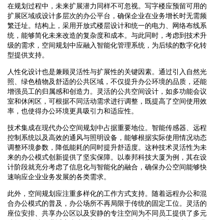
在规划过程中，未来扩展潜力同样不可忽视。写字楼应预留可用的
扩展区域或设计多层次的办公平台，确保企业在业务增长时无需频
繁迁址。结构上，采用开放式楼层设计和统一的电力、网络布线系
统，能够简化未来改造的复杂度和成本。与此同时，考虑到技术升
级的需求，空间规划中应融入智能化管理系统，为后续的数字化转
型提供支持。
人性化设计也是兼顾灵活性与扩展性的关键因素。通过引入自然光
照、绿色植物及舒适的公共区域，不仅提升办公环境的品质，还能
增强员工的归属感和创造力。灵活的公共空间设计，如多功能会议
室和休闲区，可根据不同活动需求进行调整，既提高了空间使用效
率，也使得办公环境更具吸引力和适应性。
技术集成在现代办公空间规划中占据重要地位。智能传感器、远程
控制系统以及高效的通风与照明设备，能够根据实际使用情况动态
调整环境参数，降低能耗的同时提升舒适度。这种技术灵活性为未
来的办公模式创新提供了坚实保障。以泰邦科技大厦为例，其在设
计阶段就充分考虑了信息化与智能化的融合，确保办公空间能够快
速响应企业业务发展的各类需求。
此外，空间规划应注重多样化的工作方式支持。随着远程办公和混
合办公模式的普及，办公场所不再局限于传统的固定工位。灵活的
座位安排、共享办公区以及安静的专注空间为不同员工提供了多元