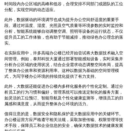
时间段内办公区域的高峰和低谷，合理安排不同部门或团队的工位
分配，实现空间的动态适应。
此外，数据驱动的环境调节也成为提升办公空间舒适度的重要手
段。通过对温度、湿度、光照及空气质量等环境参数的实时监控和
分析，智能系统能够自动调整空调、照明等设备的运行状态，不仅
提升员工的工作体验，也有助于节能减排，推动绿色办公理念的落
实。
在实际应用中，许多高端办公楼已经开始尝试将大数据技术融入空
间管理。例如，泰邦科技大厦通过部署智能感知设备，实时采集并
分析办公区域的使用状况，结合企业需求动态调整空间布局，提高
了整体办公效率和资源利用率。这种以数据为基础的空间管理模
式，为写字楼办公环境的持续优化提供了有力支持。
此外，大数据还能促进办公楼内多样化服务的个性化定制。通过分
析员工的行为习惯和偏好，管理系统可以推送定制化的服务方案，
如灵活的工位预订、智能导航及个性化健康监测等，增强员工的归
属感和满意度，从而提升整体办公环境的活力。
值得注意的是，数据安全和隐私保护是大数据应用中的关键环节。
办公楼运营方应严格遵守相关法规，采取加密传输、权限管理等技
术手段，保障员工和企业信息的安全，确保大数据技术的健康发展