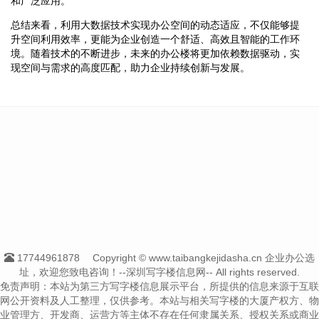
和广泛应用。
总结来看，利用大数据技术实现办公空间的动态适应，不仅能够提
升空间利用效率，更能为企业创造一个舒适、高效且智能的工作环
境。随着技术的不断进步，未来的办公楼将更加依赖数据驱动，实
现空间与需求的高度匹配，助力企业持续创新与发展。
17744961878
Copyright © www.taibangkejidasha.cn 企业办公选
址，欢迎您致电咨询！--深圳写字楼信息网-- All rights reserved.
免责声明：本站为第三方写字楼信息展示平台，所提供的信息来源于互联
网公开资料及人工整理，仅供参考。本站与相关写字楼的大厦产权方、物
业管理方、开发商、运营方等主体不存在任何隶属关系、授权关系或商业